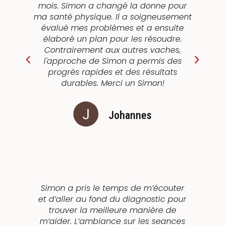
t
mois. Simon a changé la donne pour
il
ma santé physique. Il a soigneusement
s
évalué mes problèmes et a ensuite
,
élaboré un plan pour les résoudre.
f
Contrairement aux autres vaches,
ç
l'approche de Simon a permis des
progrès rapides et des résultats
durables. Merci un Simon!
.
p
Johannes
er
Simon a pris le temps de m’écouter
es
et d’aller au fond du diagnostic pour
pr
u
trouver la meilleure manière de
j'
des
m’aider. L’ambiance sur les seances